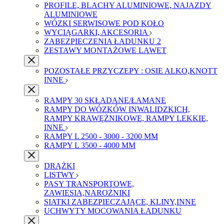
PROFILE, BLACHY ALUMINIOWE, NAJAZDY
ALUMINIOWE
WÓZKI SERWISOWE POD KOŁO
WYCIĄGARKI, AKCESORIA
ZABEZPIECZENIA ŁADUNKU 2
ZESTAWY MONTAŻOWE LAWET
POZOSTAŁE PRZYCZEPY : OSIE ALKO,KNOTT
INNE
RAMPY 30 SKŁADANE/ŁAMANE
RAMPY DO WÓZKÓW INWALIDZKICH,
RAMPY KRAWĘŻNIKOWE, RAMPY LEKKIE,
INNE
RAMPY L 2500 - 3000 - 3200 MM
RAMPY L 3500 - 4000 MM
DRĄŻKI
LISTWY
PASY TRANSPORTOWE,
ZAWIESIA,NAROŻNIKI
SIATKI ZABEZPIECZAJĄCE, KLINY,INNE
UCHWYTY MOCOWANIA ŁADUNKU