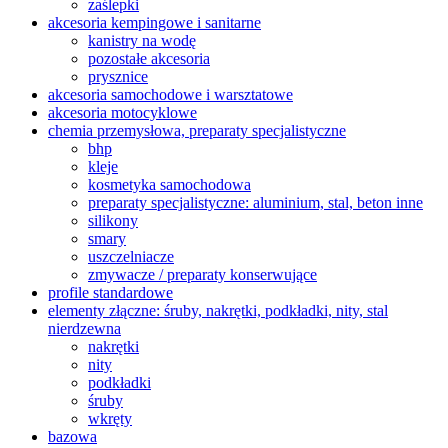
zaślepki
akcesoria kempingowe i sanitarne
kanistry na wodę
pozostałe akcesoria
prysznice
akcesoria samochodowe i warsztatowe
akcesoria motocyklowe
chemia przemysłowa, preparaty specjalistyczne
bhp
kleje
kosmetyka samochodowa
preparaty specjalistyczne: aluminium, stal, beton inne
silikony
smary
uszczelniacze
zmywacze / preparaty konserwujące
profile standardowe
elementy złączne: śruby, nakrętki, podkładki, nity, stal
nierdzewna
nakrętki
nity
podkładki
śruby
wkręty
bazowa