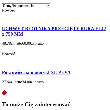
Nowość
UCHWYT BŁOTNIKA PRZEGIĘTY RURA FI 42
x 750 MM
48.78
zł
netto
60.00
zł
brutto
Nowość
Pokrowiec na motocykl XL PEVA
27.64
zł
netto
34.00
zł
brutto
To może Cię zainteresować