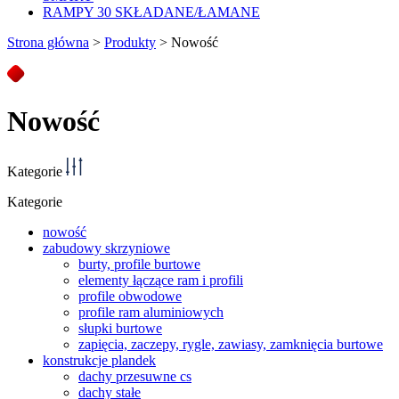
RAMPY 30 SKŁADANE/ŁAMANE
Strona główna
>
Produkty
>
Nowość
Nowość
Kategorie
Kategorie
nowość
zabudowy skrzyniowe
burty, profile burtowe
elementy łączące ram i profili
profile obwodowe
profile ram aluminiowych
słupki burtowe
zapięcia, zaczepy, rygle, zawiasy, zamknięcia burtowe
konstrukcje plandek
dachy przesuwne cs
dachy stałe