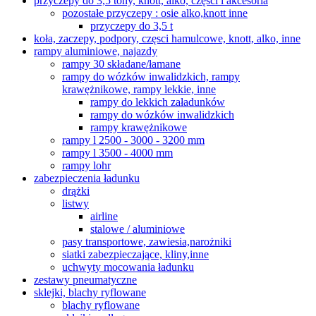
przyczepy do 3,5 tony, knott, alko, części i akcesoria
pozostałe przyczepy : osie alko,knott inne
przyczepy do 3,5 t
koła, zaczepy, podpory, częsci hamulcowe, knott, alko, inne
rampy aluminiowe, najazdy
rampy 30 składane/łamane
rampy do wózków inwalidzkich, rampy
krawężnikowe, rampy lekkie, inne
rampy do lekkich załadunków
rampy do wózków inwalidzkich
rampy krawężnikowe
rampy l 2500 - 3000 - 3200 mm
rampy l 3500 - 4000 mm
rampy lohr
zabezpieczenia ładunku
drążki
listwy
airline
stalowe / aluminiowe
pasy transportowe, zawiesia,narożniki
siatki zabezpieczające, kliny,inne
uchwyty mocowania ładunku
zestawy pneumatyczne
sklejki, blachy ryflowane
blachy ryflowane