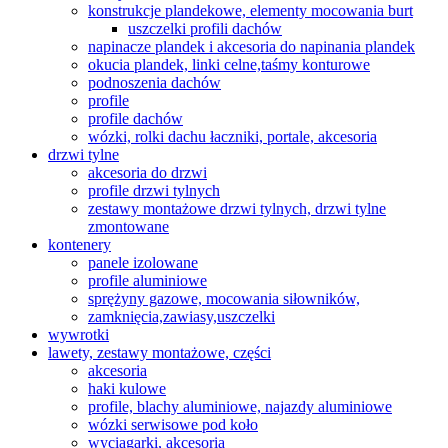
konstrukcje plandekowe, elementy mocowania burt
uszczelki profili dachów
napinacze plandek i akcesoria do napinania plandek
okucia plandek, linki celne,taśmy konturowe
podnoszenia dachów
profile
profile dachów
wózki, rolki dachu łaczniki, portale, akcesoria
drzwi tylne
akcesoria do drzwi
profile drzwi tylnych
zestawy montażowe drzwi tylnych, drzwi tylne
zmontowane
kontenery
panele izolowane
profile aluminiowe
sprężyny gazowe, mocowania siłowników,
zamknięcia,zawiasy,uszczelki
wywrotki
lawety, zestawy montażowe, części
akcesoria
haki kulowe
profile, blachy aluminiowe, najazdy aluminiowe
wózki serwisowe pod koło
wyciągarki, akcesoria