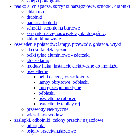
sklejki podłogowe
nadkola, chlapacze, skrzynki narzędziowe, schodki, drabinki
chlapacze
drabinki
nadkola błotniki
schodki, stopnie na burtowe
skrzynki narzędziowe,skrzynki do gaśnic,
zbiorniki na wodę
oświetlenie pojazdów: lampy, przewody, gniazda, wtyki
akcesoria elektryczne
belki tylne aluminiowe - zderzaki
klosze lamp
moduły haka, instalacje elektryczne do montażu
oświetlenie
belki ostrzegawcze koguty
lampy obrysowe, odblaski
lampy zespolone tylne
odblaski
oświetlenie robocze
oświetlenie tablicy rej.
przewody elektryczne
wiązki przewodów
zaślepki, odbojniki, osłony przeciw najazdowe
odbojniki
osłony przeciwnajazdowe