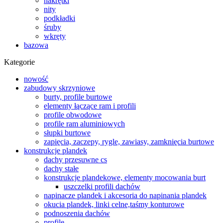
nakrętki
nity
podkładki
śruby
wkręty
bazowa
Kategorie
nowość
zabudowy skrzyniowe
burty, profile burtowe
elementy łączące ram i profili
profile obwodowe
profile ram aluminiowych
słupki burtowe
zapięcia, zaczepy, rygle, zawiasy, zamknięcia burtowe
konstrukcje plandek
dachy przesuwne cs
dachy stałe
konstrukcje plandekowe, elementy mocowania burt
uszczelki profili dachów
napinacze plandek i akcesoria do napinania plandek
okucia plandek, linki celne,taśmy konturowe
podnoszenia dachów
profile