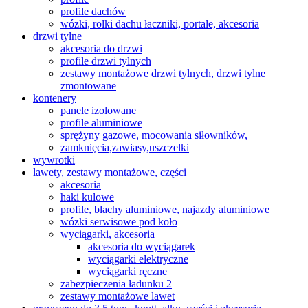
profile dachów
wózki, rolki dachu łaczniki, portale, akcesoria
drzwi tylne
akcesoria do drzwi
profile drzwi tylnych
zestawy montażowe drzwi tylnych, drzwi tylne
zmontowane
kontenery
panele izolowane
profile aluminiowe
sprężyny gazowe, mocowania siłowników,
zamknięcia,zawiasy,uszczelki
wywrotki
lawety, zestawy montażowe, części
akcesoria
haki kulowe
profile, blachy aluminiowe, najazdy aluminiowe
wózki serwisowe pod koło
wyciągarki, akcesoria
akcesoria do wyciągarek
wyciągarki elektryczne
wyciągarki ręczne
zabezpieczenia ładunku 2
zestawy montażowe lawet