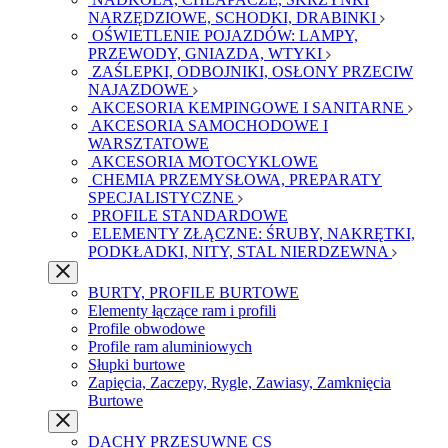
NARZĘDZIOWE, SCHODKI, DRABINKI
OŚWIETLENIE POJAZDÓW: LAMPY,
PRZEWODY, GNIAZDA, WTYKI
ZAŚLEPKI, ODBOJNIKI, OSŁONY PRZECIW
NAJAZDOWE
AKCESORIA KEMPINGOWE I SANITARNE
AKCESORIA SAMOCHODOWE I
WARSZTATOWE
AKCESORIA MOTOCYKLOWE
CHEMIA PRZEMYSŁOWA, PREPARATY
SPECJALISTYCZNE
PROFILE STANDARDOWE
ELEMENTY ZŁĄCZNE: ŚRUBY, NAKRĘTKI,
PODKŁADKI, NITY, STAL NIERDZEWNA
BURTY, PROFILE BURTOWE
Elementy łączące ram i profili
Profile obwodowe
Profile ram aluminiowych
Słupki burtowe
Zapięcia, Zaczepy, Rygle, Zawiasy, Zamknięcia
Burtowe
DACHY PRZESUWNE CS