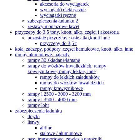
akcesoria do wyciągarek
wyciągarki elektryczne
wyciągarki ręczne
zabezpieczenia ładunku 2
zestawy montażowe lawet
przyczepy do 3,5 tony, knott, alko, części i akcesoria
pozostałe przyczepy : osie alko,knott inne
przyczepy do 3,5 t
koła, zaczepy, podpory, częsci hamulcowe, knott, alko, inne
rampy aluminiowe, najazdy
rampy 30 składane/łamane
rampy do wózków inwalidzkich, rampy
krawężnikowe, rampy lekkie, inne
rampy do lekkich załadunków
rampy do wózków inwalidzkich
rampy krawężnikowe
rampy l 2500 - 3000 - 3200 mm
rampy l 3500 - 4000 mm
rampy lohr
zabezpieczenia ładunku
drążki
listwy
airline
stalowe / aluminiowe
pasy transportowe, zawiesia,narożniki