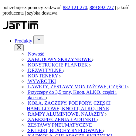
potrzebujesz pomocy zadzwoń
882 121 270
,
889 892 727
| jakość
producenta | szybka dostawa
Produkty
Nowość
ZABUDOWY SKRZYNIOWE
KONSTRUKCJE PLANDEK
DRZWI TYLNE
KONTENERY
WYWROTKI
LAWETY, ZESTAWY MONTAŻOWE, CZĘŚCI
Przyczepy do 3,5 tony, Knott, ALKO, części i
akcesoria
KOŁA, ZACZEPY, PODPORY, CZĘSCI
HAMULCOWE, KNOTT, ALKO, INNE
RAMPY ALUMINIOWE, NAJAZDY
ZABEZPIECZENIA ŁADUNKU
ZESTAWY PNEUMATYCZNE
SKLEJKI, BLACHY RYFLOWANE
NADKOLA, CHLAPACZE, SKRZYNKI