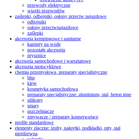
przewody elektryczne
wiązki przewodów
zaślepki, odbojniki, osłony przeciw najazdowe
odbojniki
osłony przeciwnajazdowe
zaślepki
akcesoria kempingowe i sanitarne
kanistry na wodę
pozostałe akcesoria
prysznice
akcesoria samochodowe i warsztatowe
akcesoria motocyklowe
chemia przemysłowa, preparaty specjalistyczne
bhp
kleje
kosmetyka samochodowa
preparaty specjalistyczne: aluminium, stal, beton inne
silikony
smary
uszczelniacze
zmywacze / preparaty konserwujące
profile standardowe
elementy złączne: śruby, nakrętki, podkładki, nity, stal
nierdzewna