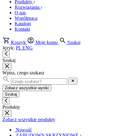
Produkty
Rozwiązania
O nas
Współpraca
Katalogi
Kontakt
Koszyk
Moje konto
Szukaj
Język:
PL
ENG
Szukaj
Wpisz, czego szukasz
Zobacz wszystkie wyniki
Szukaj
Produkty
Zobacz wszystkie produkty
Nowość
ZABUDOWY SKRZYNIOWE