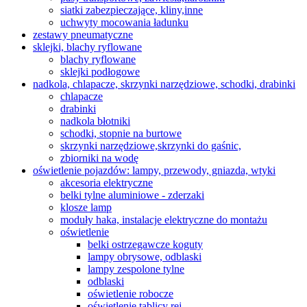
siatki zabezpieczające, kliny,inne
uchwyty mocowania ładunku
zestawy pneumatyczne
sklejki, blachy ryflowane
blachy ryflowane
sklejki podłogowe
nadkola, chlapacze, skrzynki narzędziowe, schodki, drabinki
chlapacze
drabinki
nadkola błotniki
schodki, stopnie na burtowe
skrzynki narzędziowe,skrzynki do gaśnic,
zbiorniki na wodę
oświetlenie pojazdów: lampy, przewody, gniazda, wtyki
akcesoria elektryczne
belki tylne aluminiowe - zderzaki
klosze lamp
moduły haka, instalacje elektryczne do montażu
oświetlenie
belki ostrzegawcze koguty
lampy obrysowe, odblaski
lampy zespolone tylne
odblaski
oświetlenie robocze
oświetlenie tablicy rej.