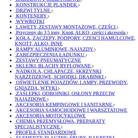
KONSTRUKCJE PLANDEK
DRZWI TYLNE
KONTENERY
WYWROTKI
LAWETY, ZESTAWY MONTAŻOWE, CZĘŚCI
Przyczepy do 3,5 tony, Knott, ALKO, części i akcesoria
KOŁA, ZACZEPY, PODPORY, CZĘSCI HAMULCOWE,
KNOTT, ALKO, INNE
RAMPY ALUMINIOWE, NAJAZDY
ZABEZPIECZENIA ŁADUNKU
ZESTAWY PNEUMATYCZNE
SKLEJKI, BLACHY RYFLOWANE
NADKOLA, CHLAPACZE, SKRZYNKI
NARZĘDZIOWE, SCHODKI, DRABINKI
OŚWIETLENIE POJAZDÓW: LAMPY, PRZEWODY,
GNIAZDA, WTYKI
ZAŚLEPKI, ODBOJNIKI, OSŁONY PRZECIW
NAJAZDOWE
AKCESORIA KEMPINGOWE I SANITARNE
AKCESORIA SAMOCHODOWE I WARSZTATOWE
AKCESORIA MOTOCYKLOWE
CHEMIA PRZEMYSŁOWA, PREPARATY
SPECJALISTYCZNE
PROFILE STANDARDOWE
ELEMENTY ZŁĄCZNE: ŚRUBY, NAKRĘTKI,