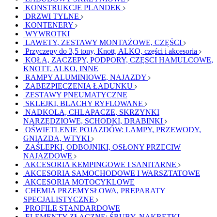
KONSTRUKCJE PLANDEK
DRZWI TYLNE
KONTENERY
WYWROTKI
LAWETY, ZESTAWY MONTAŻOWE, CZĘŚCI
Przyczepy do 3,5 tony, Knott, ALKO, części i akcesoria
KOŁA, ZACZEPY, PODPORY, CZĘSCI HAMULCOWE,
KNOTT, ALKO, INNE
RAMPY ALUMINIOWE, NAJAZDY
ZABEZPIECZENIA ŁADUNKU
ZESTAWY PNEUMATYCZNE
SKLEJKI, BLACHY RYFLOWANE
NADKOLA, CHLAPACZE, SKRZYNKI
NARZĘDZIOWE, SCHODKI, DRABINKI
OŚWIETLENIE POJAZDÓW: LAMPY, PRZEWODY,
GNIAZDA, WTYKI
ZAŚLEPKI, ODBOJNIKI, OSŁONY PRZECIW
NAJAZDOWE
AKCESORIA KEMPINGOWE I SANITARNE
AKCESORIA SAMOCHODOWE I WARSZTATOWE
AKCESORIA MOTOCYKLOWE
CHEMIA PRZEMYSŁOWA, PREPARATY
SPECJALISTYCZNE
PROFILE STANDARDOWE
ELEMENTY ZŁĄCZNE: ŚRUBY, NAKRĘTKI,