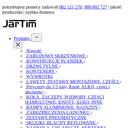
potrzebujesz pomocy zadzwoń
882 121 270
,
889 892 727
| jakość
producenta | szybka dostawa
Produkty
Nowość
ZABUDOWY SKRZYNIOWE
KONSTRUKCJE PLANDEK
DRZWI TYLNE
KONTENERY
WYWROTKI
LAWETY, ZESTAWY MONTAŻOWE, CZĘŚCI
Przyczepy do 3,5 tony, Knott, ALKO, części i
akcesoria
KOŁA, ZACZEPY, PODPORY, CZĘSCI
HAMULCOWE, KNOTT, ALKO, INNE
RAMPY ALUMINIOWE, NAJAZDY
ZABEZPIECZENIA ŁADUNKU
ZESTAWY PNEUMATYCZNE
SKLEJKI, BLACHY RYFLOWANE
NADKOLA, CHLAPACZE, SKRZYNKI