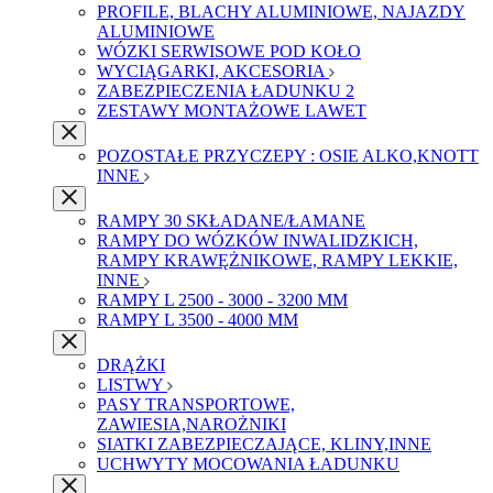
PROFILE, BLACHY ALUMINIOWE, NAJAZDY
ALUMINIOWE
WÓZKI SERWISOWE POD KOŁO
WYCIĄGARKI, AKCESORIA
ZABEZPIECZENIA ŁADUNKU 2
ZESTAWY MONTAŻOWE LAWET
POZOSTAŁE PRZYCZEPY : OSIE ALKO,KNOTT
INNE
RAMPY 30 SKŁADANE/ŁAMANE
RAMPY DO WÓZKÓW INWALIDZKICH,
RAMPY KRAWĘŻNIKOWE, RAMPY LEKKIE,
INNE
RAMPY L 2500 - 3000 - 3200 MM
RAMPY L 3500 - 4000 MM
DRĄŻKI
LISTWY
PASY TRANSPORTOWE,
ZAWIESIA,NAROŻNIKI
SIATKI ZABEZPIECZAJĄCE, KLINY,INNE
UCHWYTY MOCOWANIA ŁADUNKU