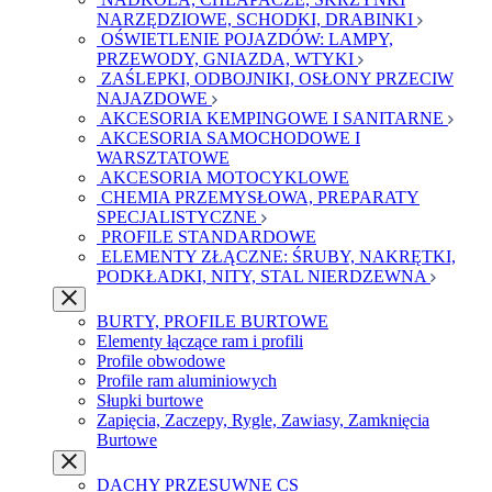
NARZĘDZIOWE, SCHODKI, DRABINKI
OŚWIETLENIE POJAZDÓW: LAMPY,
PRZEWODY, GNIAZDA, WTYKI
ZAŚLEPKI, ODBOJNIKI, OSŁONY PRZECIW
NAJAZDOWE
AKCESORIA KEMPINGOWE I SANITARNE
AKCESORIA SAMOCHODOWE I
WARSZTATOWE
AKCESORIA MOTOCYKLOWE
CHEMIA PRZEMYSŁOWA, PREPARATY
SPECJALISTYCZNE
PROFILE STANDARDOWE
ELEMENTY ZŁĄCZNE: ŚRUBY, NAKRĘTKI,
PODKŁADKI, NITY, STAL NIERDZEWNA
BURTY, PROFILE BURTOWE
Elementy łączące ram i profili
Profile obwodowe
Profile ram aluminiowych
Słupki burtowe
Zapięcia, Zaczepy, Rygle, Zawiasy, Zamknięcia
Burtowe
DACHY PRZESUWNE CS