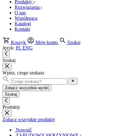
Produkty
Rozwiązania
O nas
Współpraca
Katalogi
Kontakt
Koszyk
Moje konto
Szukaj
Język:
PL
ENG
Szukaj
Wpisz, czego szukasz
Zobacz wszystkie wyniki
Szukaj
Produkty
Zobacz wszystkie produkty
Nowość
ZABUDOWY SKRZYNIOWE