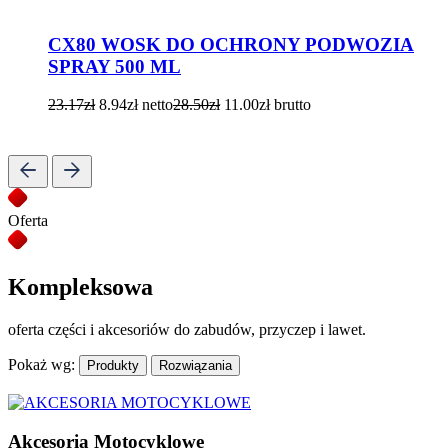
CX80 WOSK DO OCHRONY PODWOZIA
SPRAY 500 ML
23.17
zł
8.94
zł
netto
28.50
zł
11.00
zł
brutto
Oferta
Kompleksowa
oferta części i akcesoriów do zabudów, przyczep i lawet.
Pokaż wg:
Produkty
Rozwiązania
Akcesoria Motocyklowe