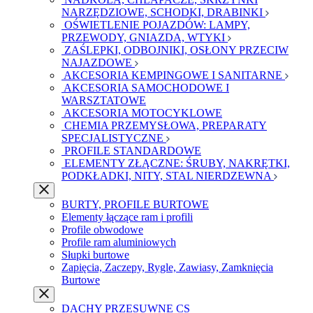
NARZĘDZIOWE, SCHODKI, DRABINKI
OŚWIETLENIE POJAZDÓW: LAMPY,
PRZEWODY, GNIAZDA, WTYKI
ZAŚLEPKI, ODBOJNIKI, OSŁONY PRZECIW
NAJAZDOWE
AKCESORIA KEMPINGOWE I SANITARNE
AKCESORIA SAMOCHODOWE I
WARSZTATOWE
AKCESORIA MOTOCYKLOWE
CHEMIA PRZEMYSŁOWA, PREPARATY
SPECJALISTYCZNE
PROFILE STANDARDOWE
ELEMENTY ZŁĄCZNE: ŚRUBY, NAKRĘTKI,
PODKŁADKI, NITY, STAL NIERDZEWNA
BURTY, PROFILE BURTOWE
Elementy łączące ram i profili
Profile obwodowe
Profile ram aluminiowych
Słupki burtowe
Zapięcia, Zaczepy, Rygle, Zawiasy, Zamknięcia
Burtowe
DACHY PRZESUWNE CS