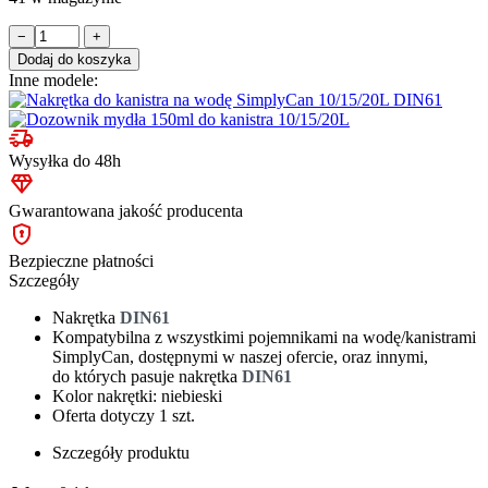
ilość
−
+
Nakrętka
Dodaj do koszyka
do
Inne modele:
kanistra
na
wodę
SimplyCan
Wysyłka do 48h
10/15/20L
DIN61
Gwarantowana jakość producenta
Bezpieczne płatności
Szczegóły
Nakrętka
DIN61
Kompatybilna z wszystkimi pojemnikami na wodę/kanistrami
SimplyCan, dostępnymi w naszej ofercie, oraz innymi,
do których pasuje nakrętka
DIN61
Kolor nakrętki: niebieski
Oferta dotyczy 1 szt.
Szczegóły produktu