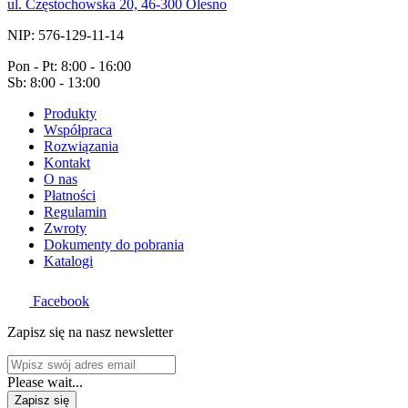
ul. Częstochowska 20, 46-300 Olesno
NIP: 576-129-11-14
Pon - Pt: 8:00 - 16:00
Sb: 8:00 - 13:00
Produkty
Współpraca
Rozwiązania
Kontakt
O nas
Płatności
Regulamin
Zwroty
Dokumenty do pobrania
Katalogi
Facebook
Zapisz się na nasz newsletter
Please wait...
Zapisz się