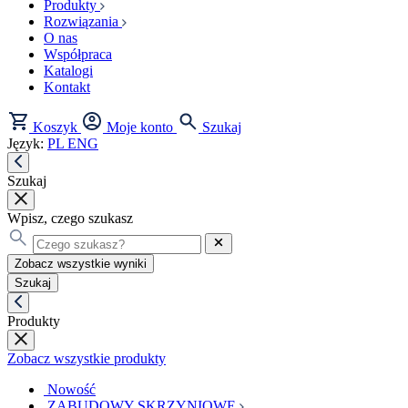
Produkty
Rozwiązania
O nas
Współpraca
Katalogi
Kontakt
Koszyk
Moje konto
Szukaj
Język:
PL
ENG
Szukaj
Wpisz, czego szukasz
Zobacz wszystkie wyniki
Szukaj
Produkty
Zobacz wszystkie produkty
Nowość
ZABUDOWY SKRZYNIOWE