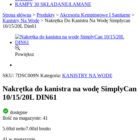
RAMPY 30 SKŁADANE/ŁAMANE
Strona główna
>
Produkty
>
Akcesoria Kempingowe I Sanitarne
>
Kanistry Na Wodę
>
Nakrętka Do Kanistra Na Wodę Simplycan
10/15/20L Din61
Powiększ
SKU:
7DSC009N
Kategoria:
KANISTRY NA WODĘ
Nakrętka do kanistra na wodę SimplyCan
10/15/20L DIN61
dostępne
Ilość na magazynie: 41
5.69
zł
netto
7.00
zł
brutto
41 w magazynie