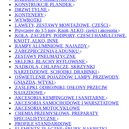
KONSTRUKCJE PLANDEK
DRZWI TYLNE
KONTENERY
WYWROTKI
LAWETY, ZESTAWY MONTAŻOWE, CZĘŚCI
Przyczepy do 3,5 tony, Knott, ALKO, części i akcesoria
KOŁA, ZACZEPY, PODPORY, CZĘSCI HAMULCOWE,
KNOTT, ALKO, INNE
RAMPY ALUMINIOWE, NAJAZDY
ZABEZPIECZENIA ŁADUNKU
ZESTAWY PNEUMATYCZNE
SKLEJKI, BLACHY RYFLOWANE
NADKOLA, CHLAPACZE, SKRZYNKI
NARZĘDZIOWE, SCHODKI, DRABINKI
OŚWIETLENIE POJAZDÓW: LAMPY, PRZEWODY,
GNIAZDA, WTYKI
ZAŚLEPKI, ODBOJNIKI, OSŁONY PRZECIW
NAJAZDOWE
AKCESORIA KEMPINGOWE I SANITARNE
AKCESORIA SAMOCHODOWE I WARSZTATOWE
AKCESORIA MOTOCYKLOWE
CHEMIA PRZEMYSŁOWA, PREPARATY
SPECJALISTYCZNE
PROFILE STANDARDOWE
ELEMENTY ZŁĄCZNE: ŚRUBY, NAKRĘTKI,