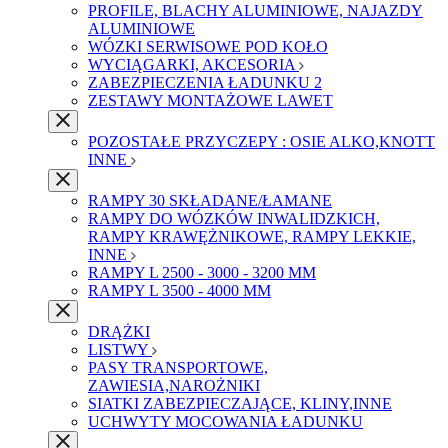
PROFILE, BLACHY ALUMINIOWE, NAJAZDY
ALUMINIOWE
WÓZKI SERWISOWE POD KOŁO
WYCIĄGARKI, AKCESORIA
ZABEZPIECZENIA ŁADUNKU 2
ZESTAWY MONTAŻOWE LAWET
POZOSTAŁE PRZYCZEPY : OSIE ALKO,KNOTT
INNE
RAMPY 30 SKŁADANE/ŁAMANE
RAMPY DO WÓZKÓW INWALIDZKICH,
RAMPY KRAWĘŻNIKOWE, RAMPY LEKKIE,
INNE
RAMPY L 2500 - 3000 - 3200 MM
RAMPY L 3500 - 4000 MM
DRĄŻKI
LISTWY
PASY TRANSPORTOWE,
ZAWIESIA,NAROŻNIKI
SIATKI ZABEZPIECZAJĄCE, KLINY,INNE
UCHWYTY MOCOWANIA ŁADUNKU