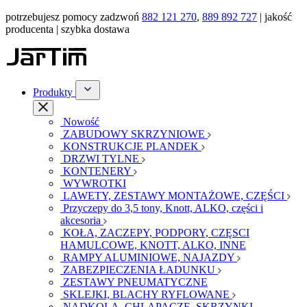
potrzebujesz pomocy zadzwoń
882 121 270
,
889 892 727
| jakość
producenta | szybka dostawa
Produkty
Nowość
ZABUDOWY SKRZYNIOWE
KONSTRUKCJE PLANDEK
DRZWI TYLNE
KONTENERY
WYWROTKI
LAWETY, ZESTAWY MONTAŻOWE, CZĘŚCI
Przyczepy do 3,5 tony, Knott, ALKO, części i
akcesoria
KOŁA, ZACZEPY, PODPORY, CZĘSCI
HAMULCOWE, KNOTT, ALKO, INNE
RAMPY ALUMINIOWE, NAJAZDY
ZABEZPIECZENIA ŁADUNKU
ZESTAWY PNEUMATYCZNE
SKLEJKI, BLACHY RYFLOWANE
NADKOLA, CHLAPACZE, SKRZYNKI