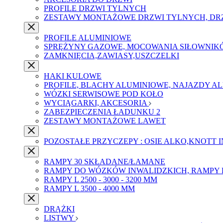
PROFILE DRZWI TYLNYCH
ZESTAWY MONTAŻOWE DRZWI TYLNYCH, DR
PROFILE ALUMINIOWE
SPRĘŻYNY GAZOWE, MOCOWANIA SIŁOWNIK
ZAMKNIĘCIA,ZAWIASY,USZCZELKI
HAKI KULOWE
PROFILE, BLACHY ALUMINIOWE, NAJAZDY A
WÓZKI SERWISOWE POD KOŁO
WYCIĄGARKI, AKCESORIA
ZABEZPIECZENIA ŁADUNKU 2
ZESTAWY MONTAŻOWE LAWET
POZOSTAŁE PRZYCZEPY : OSIE ALKO,KNOTT 
RAMPY 30 SKŁADANE/ŁAMANE
RAMPY DO WÓZKÓW INWALIDZKICH, RAMPY 
RAMPY L 2500 - 3000 - 3200 MM
RAMPY L 3500 - 4000 MM
DRĄŻKI
LISTWY