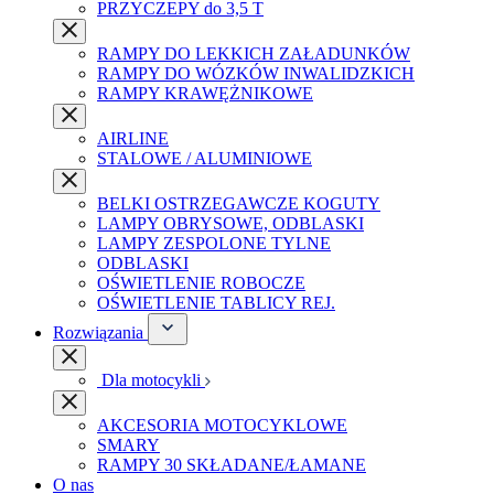
PRZYCZEPY do 3,5 T
RAMPY DO LEKKICH ZAŁADUNKÓW
RAMPY DO WÓZKÓW INWALIDZKICH
RAMPY KRAWĘŻNIKOWE
AIRLINE
STALOWE / ALUMINIOWE
BELKI OSTRZEGAWCZE KOGUTY
LAMPY OBRYSOWE, ODBLASKI
LAMPY ZESPOLONE TYLNE
ODBLASKI
OŚWIETLENIE ROBOCZE
OŚWIETLENIE TABLICY REJ.
Rozwiązania
Dla motocykli
AKCESORIA MOTOCYKLOWE
SMARY
RAMPY 30 SKŁADANE/ŁAMANE
O nas