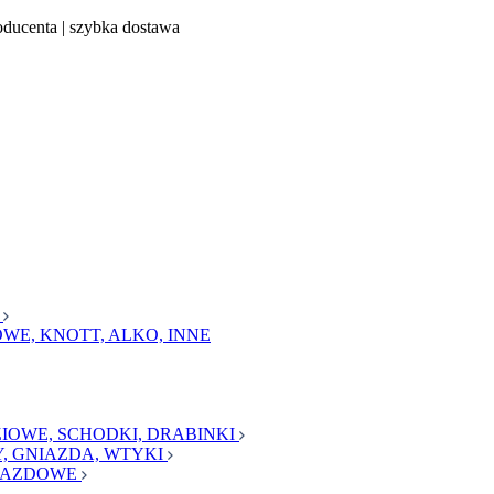
oducenta | szybka dostawa
a
WE, KNOTT, ALKO, INNE
IOWE, SCHODKI, DRABINKI
, GNIAZDA, WTYKI
AJAZDOWE