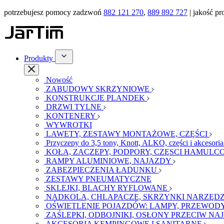
potrzebujesz pomocy zadzwoń
882 121 270
,
889 892 727
| jakość pr
Produkty
Nowość
ZABUDOWY SKRZYNIOWE
KONSTRUKCJE PLANDEK
DRZWI TYLNE
KONTENERY
WYWROTKI
LAWETY, ZESTAWY MONTAŻOWE, CZĘŚCI
Przyczepy do 3,5 tony, Knott, ALKO, części i akcesori
KOŁA, ZACZEPY, PODPORY, CZĘSCI HAMULCO
RAMPY ALUMINIOWE, NAJAZDY
ZABEZPIECZENIA ŁADUNKU
ZESTAWY PNEUMATYCZNE
SKLEJKI, BLACHY RYFLOWANE
NADKOLA, CHLAPACZE, SKRZYNKI NARZĘDZ
OŚWIETLENIE POJAZDÓW: LAMPY, PRZEWODY
ZAŚLEPKI, ODBOJNIKI, OSŁONY PRZECIW N
AKCESORIA KEMPINGOWE I SANITARNE