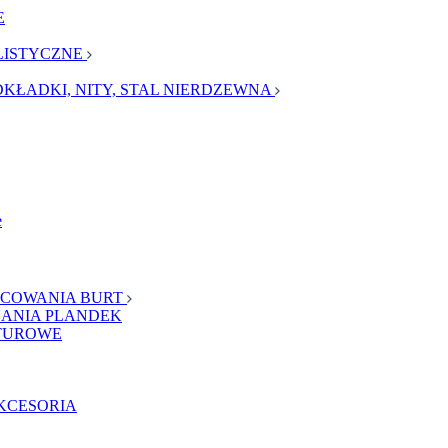
E
LISTYCZNE
DKŁADKI, NITY, STAL NIERDZEWNA
e
OCOWANIA BURT
NANIA PLANDEK
NTUROWE
AKCESORIA