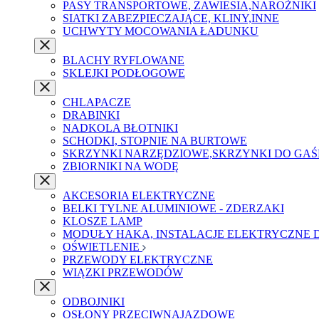
PASY TRANSPORTOWE, ZAWIESIA,NAROŻNIKI
SIATKI ZABEZPIECZAJĄCE, KLINY,INNE
UCHWYTY MOCOWANIA ŁADUNKU
BLACHY RYFLOWANE
SKLEJKI PODŁOGOWE
CHLAPACZE
DRABINKI
NADKOLA BŁOTNIKI
SCHODKI, STOPNIE NA BURTOWE
SKRZYNKI NARZĘDZIOWE,SKRZYNKI DO GAŚ
ZBIORNIKI NA WODĘ
AKCESORIA ELEKTRYCZNE
BELKI TYLNE ALUMINIOWE - ZDERZAKI
KLOSZE LAMP
MODUŁY HAKA, INSTALACJE ELEKTRYCZNE
OŚWIETLENIE
PRZEWODY ELEKTRYCZNE
WIĄZKI PRZEWODÓW
ODBOJNIKI
OSŁONY PRZECIWNAJAZDOWE