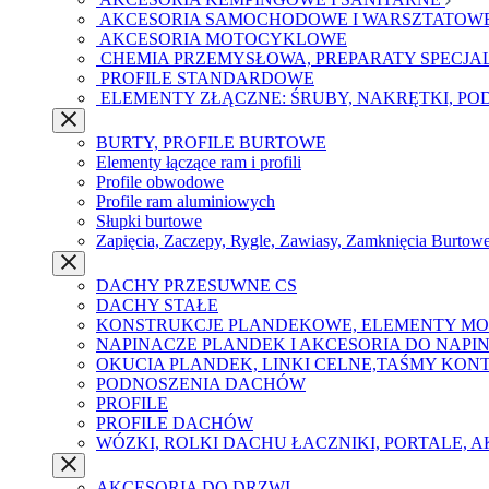
AKCESORIA SAMOCHODOWE I WARSZTATOW
AKCESORIA MOTOCYKLOWE
CHEMIA PRZEMYSŁOWA, PREPARATY SPECJA
PROFILE STANDARDOWE
ELEMENTY ZŁĄCZNE: ŚRUBY, NAKRĘTKI, PO
BURTY, PROFILE BURTOWE
Elementy łączące ram i profili
Profile obwodowe
Profile ram aluminiowych
Słupki burtowe
Zapięcia, Zaczepy, Rygle, Zawiasy, Zamknięcia Burtow
DACHY PRZESUWNE CS
DACHY STAŁE
KONSTRUKCJE PLANDEKOWE, ELEMENTY M
NAPINACZE PLANDEK I AKCESORIA DO NAPI
OKUCIA PLANDEK, LINKI CELNE,TAŚMY KO
PODNOSZENIA DACHÓW
PROFILE
PROFILE DACHÓW
WÓZKI, ROLKI DACHU ŁACZNIKI, PORTALE, 
AKCESORIA DO DRZWI