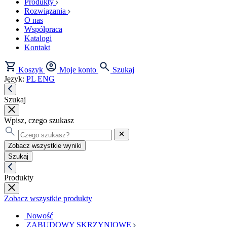
Produkty
Rozwiązania
O nas
Współpraca
Katalogi
Kontakt
Koszyk
Moje konto
Szukaj
Język:
PL
ENG
Szukaj
Wpisz, czego szukasz
Zobacz wszystkie wyniki
Szukaj
Produkty
Zobacz wszystkie produkty
Nowość
ZABUDOWY SKRZYNIOWE