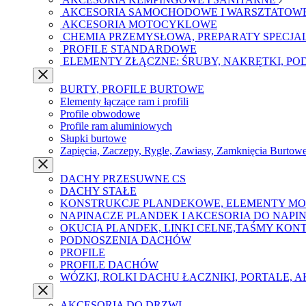
AKCESORIA SAMOCHODOWE I WARSZTATOW
AKCESORIA MOTOCYKLOWE
CHEMIA PRZEMYSŁOWA, PREPARATY SPECJA
PROFILE STANDARDOWE
ELEMENTY ZŁĄCZNE: ŚRUBY, NAKRĘTKI, PO
BURTY, PROFILE BURTOWE
Elementy łączące ram i profili
Profile obwodowe
Profile ram aluminiowych
Słupki burtowe
Zapięcia, Zaczepy, Rygle, Zawiasy, Zamknięcia Burtow
DACHY PRZESUWNE CS
DACHY STAŁE
KONSTRUKCJE PLANDEKOWE, ELEMENTY M
NAPINACZE PLANDEK I AKCESORIA DO NAPI
OKUCIA PLANDEK, LINKI CELNE,TAŚMY KO
PODNOSZENIA DACHÓW
PROFILE
PROFILE DACHÓW
WÓZKI, ROLKI DACHU ŁACZNIKI, PORTALE, 
AKCESORIA DO DRZWI