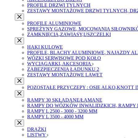
PROFILE DRZWI TYLNYCH
ZESTAWY MONTAŻOWE DRZWI TYLNYCH, DR
PROFILE ALUMINIOWE
SPRĘŻYNY GAZOWE, MOCOWANIA SIŁOWNIK
ZAMKNIĘCIA,ZAWIASY,USZCZELKI
HAKI KULOWE
PROFILE, BLACHY ALUMINIOWE, NAJAZDY A
WÓZKI SERWISOWE POD KOŁO
WYCIĄGARKI, AKCESORIA
ZABEZPIECZENIA ŁADUNKU 2
ZESTAWY MONTAŻOWE LAWET
POZOSTAŁE PRZYCZEPY : OSIE ALKO,KNOTT 
RAMPY 30 SKŁADANE/ŁAMANE
RAMPY DO WÓZKÓW INWALIDZKICH, RAMPY 
RAMPY L 2500 - 3000 - 3200 MM
RAMPY L 3500 - 4000 MM
DRĄŻKI
LISTWY