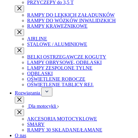
PRZYCZEPY do 3,5 T
RAMPY DO LEKKICH ZAŁADUNKÓW
RAMPY DO WÓZKÓW INWALIDZKICH
RAMPY KRAWĘŻNIKOWE
AIRLINE
STALOWE / ALUMINIOWE
BELKI OSTRZEGAWCZE KOGUTY
LAMPY OBRYSOWE, ODBLASKI
LAMPY ZESPOLONE TYLNE
ODBLASKI
OŚWIETLENIE ROBOCZE
OŚWIETLENIE TABLICY REJ.
Rozwiązania
Dla motocykli
AKCESORIA MOTOCYKLOWE
SMARY
RAMPY 30 SKŁADANE/ŁAMANE
O nas