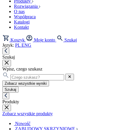
Produkty
Rozwiązania
O nas
Współpraca
Katalogi
Kontakt
Koszyk
Moje konto
Szukaj
Język:
PL
ENG
Szukaj
Wpisz, czego szukasz
Zobacz wszystkie wyniki
Szukaj
Produkty
Zobacz wszystkie produkty
Nowość
ZABUDOWY SKRZYNIOWE