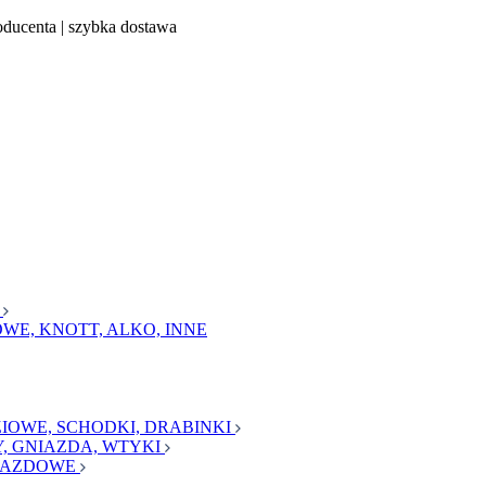
oducenta | szybka dostawa
a
WE, KNOTT, ALKO, INNE
IOWE, SCHODKI, DRABINKI
, GNIAZDA, WTYKI
AJAZDOWE