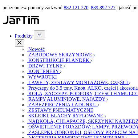
potrzebujesz pomocy zadzwoń
882 121 270
,
889 892 727
| jakość pr
Produkty
Nowość
ZABUDOWY SKRZYNIOWE
KONSTRUKCJE PLANDEK
DRZWI TYLNE
KONTENERY
WYWROTKI
LAWETY, ZESTAWY MONTAŻOWE, CZĘŚCI
Przyczepy do 3,5 tony, Knott, ALKO, części i akcesori
KOŁA, ZACZEPY, PODPORY, CZĘSCI HAMULCO
RAMPY ALUMINIOWE, NAJAZDY
ZABEZPIECZENIA ŁADUNKU
ZESTAWY PNEUMATYCZNE
SKLEJKI, BLACHY RYFLOWANE
NADKOLA, CHLAPACZE, SKRZYNKI NARZĘDZ
OŚWIETLENIE POJAZDÓW: LAMPY, PRZEWODY
ZAŚLEPKI, ODBOJNIKI, OSŁONY PRZECIW N
AKCESORIA KEMPINGOWE I SANITARNE