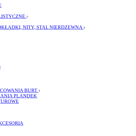
E
LISTYCZNE
DKŁADKI, NITY, STAL NIERDZEWNA
e
OCOWANIA BURT
NANIA PLANDEK
NTUROWE
AKCESORIA