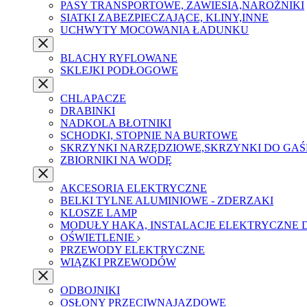
PASY TRANSPORTOWE, ZAWIESIA,NAROŻNIKI
SIATKI ZABEZPIECZAJĄCE, KLINY,INNE
UCHWYTY MOCOWANIA ŁADUNKU
BLACHY RYFLOWANE
SKLEJKI PODŁOGOWE
CHLAPACZE
DRABINKI
NADKOLA BŁOTNIKI
SCHODKI, STOPNIE NA BURTOWE
SKRZYNKI NARZĘDZIOWE,SKRZYNKI DO GAŚ
ZBIORNIKI NA WODĘ
AKCESORIA ELEKTRYCZNE
BELKI TYLNE ALUMINIOWE - ZDERZAKI
KLOSZE LAMP
MODUŁY HAKA, INSTALACJE ELEKTRYCZNE
OŚWIETLENIE
PRZEWODY ELEKTRYCZNE
WIĄZKI PRZEWODÓW
ODBOJNIKI
OSŁONY PRZECIWNAJAZDOWE